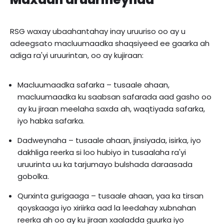
RSG waxay ubaahantahay inay uruuriso oo ay u
adeegsato macluumaadka shaqsiyeed ee gaarka ah
adiga ra'yi uruurintan, oo ay kujiraan:
Macluumaadka safarka – tusaale ahaan,
macluumaadka ku saabsan safarada aad gasho oo
ay ku jiraan meelaha saxda ah, waqtiyada safarka,
iyo habka safarka.
Dadweynaha – tusaale ahaan, jinsiyada, isirka, iyo
dakhliga reerka si loo hubiyo in tusaalaha ra'yi
uruurinta uu ka tarjumayo bulshada daraasada
gobolka.
Qurxinta gurigaaga – tusaale ahaan, yaa ka tirsan
qoyskaaga iyo xiriirka aad la leedahay xubnahan
reerka ah oo ay ku jiraan xaaladda guurka iyo