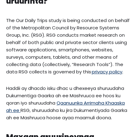
uruurinta?
The Our Daily Trips study is being conducted on behalf
of the Metropolitan Council by Resource Systems
Group, Inc. (RSG). RSG conducts market research on
behalf of both public and private sector clients using
software applications, smartphones, websites,
surveys, computers, tablets, and other means of
collecting data (collectively, “Research Tools”). The
data RSG collects is governed by this
privacy policy
.
Haddii ay dhacdo isku dhac u dhexeeya shuruudaha
Dukumentiga Gaarka ah ee Mashruuca ee hoos ku
qoran iyo shuruudaha
Qaanuunka Arrimaha Khaaska
ah ee
RSG, shuruudaha ku jira Dukumentiyada Gaarka
ah ee Mashruuca hoose ayaa maamuli doona.
Maxaan aruurineynaa