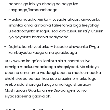
aqoonsiga lab iyo dhedig ee adiga iyo
saygaaga/lamaanahaaga.
Macluumaadka xiriirka – tusaale ahaan, cinwaanka
iimaylka ama lambarka taleefanka laga leeyahay
ujeeddooyinka in laguu soo diro xusuusin ra'yi uruurin
iyo qaybinta kaararka hadiyadda.
Dejinta kombiyuutarka – tusaale cinwaanka IP-ga
kumbuyuutarkaaga ama qalabkaaga.
RSG waxaa ka go'an ilaalinta sirta, sharafta, iyo
amniga macluumaadkaaga shaqsiyeed. Ma siideyn
doonno ama lama wadaagi doonno macluumaadka
shakhsiyeed ee aan kaa soo aruurinno marka laga
reebo sida sharcigu farayo ama lagu sharraxay
Mashruucan Gaarka ah ee Diiwaangelinta iyo
siyaasadeena gaarka ah.