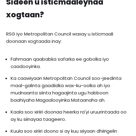
Sideen u isticmaaleynaa
xogtaan?
RSG iyo Metropolitan Council waxay u isticmaali
doonaan xogtaada inay:
Fahmaan qaababka safarka ee gobolka iyo
caadooyinka.
Ka caawiyaan Metropolitan Council soo-jeedinta
maal-galinta gaadiidka wax-ku-oolka ah iyo
mudnaanta siinta hagaajinta ugu habboon
baahiyaha Magaalooyinka Mataanaha ah.
Kaala soo xiriiri doonaa heerka ra'yi uruurintaada oo
ay ku siinayaa taageero.
Kuula soo xiriiri doono si ay kuu siiyaan dhiirigelin