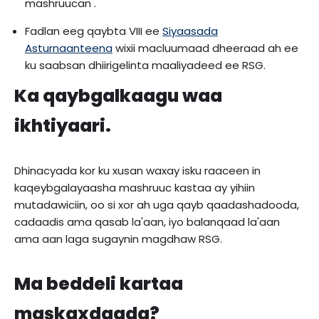
mashruucan .
Fadlan eeg qaybta VIII ee
Siyaasada
Asturnaanteena
wixii macluumaad dheeraad ah ee
ku saabsan dhiirigelinta maaliyadeed ee RSG.
Ka qaybgalkaagu waa
ikhtiyaari.
Dhinacyada kor ku xusan waxay isku raaceen in
kaqeybgalayaasha mashruuc kastaa ay yihiin
mutadawiciin, oo si xor ah uga qayb qaadashadooda,
cadaadis ama qasab la'aan, iyo balanqaad la'aan
ama aan laga sugaynin magdhaw RSG.
Ma beddeli kartaa
maskaxdaada?