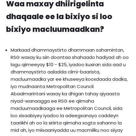
Waa maxay dhiirigelinta
dhaqaale ee la bixiyo si loo
bixiyo macluumaadkan?
Markaad dhammaystirto dhammaan sahamintan,
RSG waxay ku siin doontaa shahaado hadiyad ah oo
lagu qiimeeyay $10 - $25, iyadoo kuxiran sida aad u
dhammaystirto aaladda cilmi-baarista,
macluumaadka yar ee khuseeya kooxdaada dadka,
iyo mudnaanta Metropolitan Council.
Abaalmarintani waxay ka dhigan tahay qiyaasta
niyad-wanaagga ee RSG ee qiimaha
macluumaadkaaga ee Metropolitan Council, sida
loo xisaabiyey iyadoo la adeegsanayo caddeyn
taariikhi ah oo la xiriirta qiimaha xogta sahanno la
mid ah, iyo miisaaniyadda uu macmiilku noo siiyay