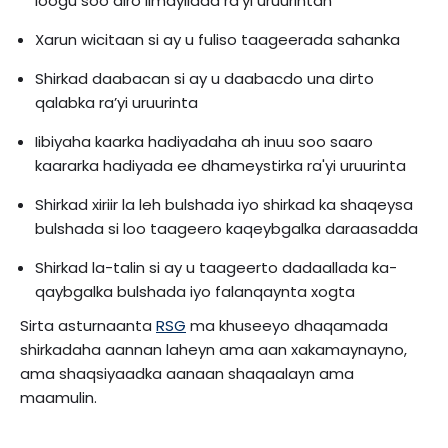
loogu soo diro iimayllada ra'yi uruurintan
Xarun wicitaan si ay u fuliso taageerada sahanka
Shirkad daabacan si ay u daabacdo una dirto
qalabka ra’yi uruurinta
Iibiyaha kaarka hadiyadaha ah inuu soo saaro
kaararka hadiyada ee dhameystirka ra'yi uruurinta
Shirkad xiriir la leh bulshada iyo shirkad ka shaqeysa
bulshada si loo taageero kaqeybgalka daraasadda
Shirkad la-talin si ay u taageerto dadaallada ka-
qaybgalka bulshada iyo falanqaynta xogta
Sirta asturnaanta
RSG
ma khuseeyo dhaqamada
shirkadaha aannan laheyn ama aan xakamaynayno,
ama shaqsiyaadka aanaan shaqaalayn ama
maamulin.