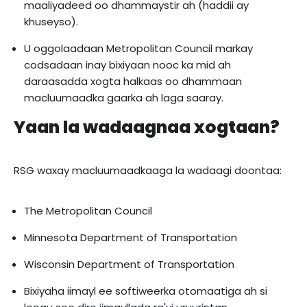
maaliyadeed oo dhammaystir ah (haddii ay
khuseyso).
U oggolaadaan Metropolitan Council markay
codsadaan inay bixiyaan nooc ka mid ah
daraasadda xogta halkaas oo dhammaan
macluumaadka gaarka ah laga saaray.
Yaan la wadaagnaa xogtaan?
RSG waxay macluumaadkaaga la wadaagi doontaa:
The Metropolitan Council
Minnesota Department of Transportation
Wisconsin Department of Transportation
Bixiyaha iimayl ee softiweerka otomaatiga ah si